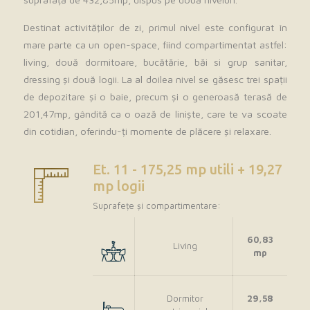
Destinat activităţilor de zi, primul nivel este configurat în
mare parte ca un open-space, fiind compartimentat astfel:
living, două dormitoare, bucătărie, băi si grup sanitar,
dressing și două logii. La al doilea nivel se găsesc trei spații
de depozitare și o baie, precum și o generoasă terasă de
201,47mp, gândită ca o oază de liniște, care te va scoate
din cotidian, oferindu-ți momente de plăcere și relaxare.
Et. 11 - 175,25 mp utili + 19,27
mp logii
Suprafețe și compartimentare:
60,83
Living
mp
Dormitor
29,58