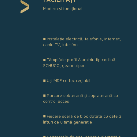
Modern și funcțional
■ Instalație electrică, telefonie, internet,
cablu TV, interfon
■ Tâmplărie profil Aluminiu tip cortină
SCHÜCO, geam tripan
■ Uși MDF cu toc reglabil
■ Parcare subterană și supraterană cu
control acces
■ Fiecare scară de bloc dotată cu câte 2
lifturi de ultimă generație
■ Contoarele de gaz, energie electrică și