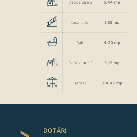
Depozitare 2
5,44 mp
Casa scării
5,33 mp
Baie
4,20 mp
Depozitare 3
3,12 mp
Terasă
201,47 mp
DOTĂRI