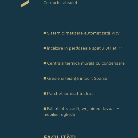
Confortul absolut
■ Sistem climatizare automatizată VRV
■ Încălzire în pardoseală spațiu util et. 11
■ Centrală termică murală cu condensare
■ Gresie și faianță import Spania
■ Parchet laminat tristrat
■ Băi utilate: cadă, wc, bideu, lavoar +
mobilier, oglindă
FACILITĂȚI